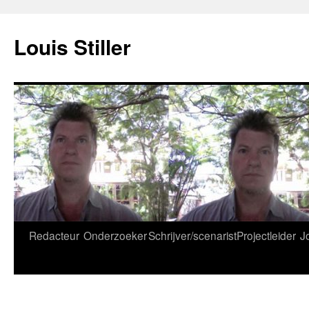
Ga
naar
Louis Stiller
de
inhoud
Redacteur
Onderzoeker
Schrijver/scenarist
Projectleider
J