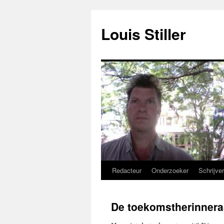
Ga
naar
Louis Stiller
de
inhoud
Redacteur
Onderzoeker
Schrijve
De toekomstherinnera