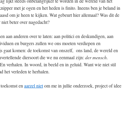
ag lijkt steeds onbelangrijker te worden in de wereld van het
pper met je ogen en het heden is finito. Ineens ben je beland in
aasd om je heen te kijken. Wat gebeurt hier allemaal? Was dit de
niet beter over nagedacht?
en aan anderen over te laten: aan politici en deskundigen, aan
dividuen en burgers zullen we ons moeten verdiepen en
s gaat komen: de toekomst van onszelf, ons land, de wereld en
vertellende diersoort die we nu eenmaal zijn:
der mensch
.
n verhalen. In woord, in beeld en in geluid. Want wie niet stil
d het verleden te herhalen.
e toekomst en
aarzel niet
om me in jullie onderzoek, project of idee