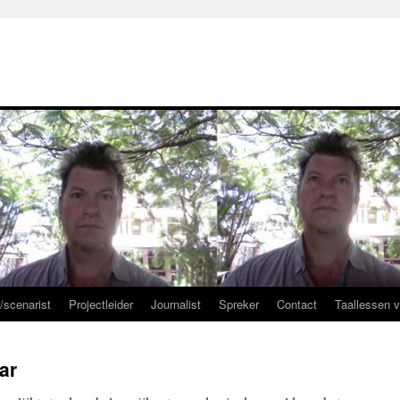
r/scenarist
Projectleider
Journalist
Spreker
Contact
Taallessen 
ar