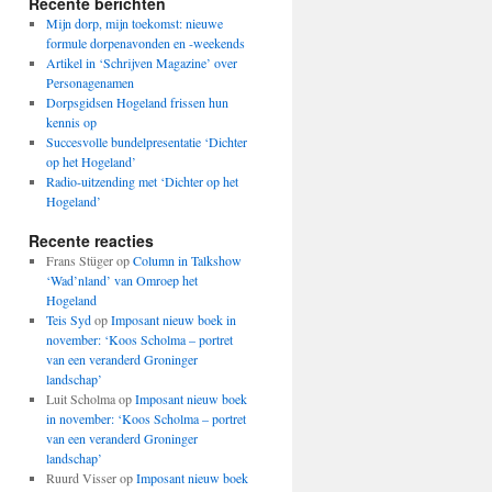
Recente berichten
Mijn dorp, mijn toekomst: nieuwe
formule dorpenavonden en -weekends
Artikel in ‘Schrijven Magazine’ over
Personagenamen
Dorpsgidsen Hogeland frissen hun
kennis op
Succesvolle bundelpresentatie ‘Dichter
op het Hogeland’
Radio-uitzending met ‘Dichter op het
Hogeland’
Recente reacties
Frans Stüger
op
Column in Talkshow
‘Wad’nland’ van Omroep het
Hogeland
Teis Syd
op
Imposant nieuw boek in
november: ‘Koos Scholma – portret
van een veranderd Groninger
landschap’
Luit Scholma
op
Imposant nieuw boek
in november: ‘Koos Scholma – portret
van een veranderd Groninger
landschap’
Ruurd Visser
op
Imposant nieuw boek