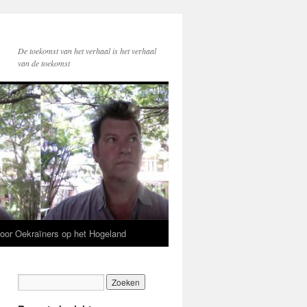
De toekomst van het verhaal is het verhaal
van de toekomst
voor Oekraïners op het Hogeland