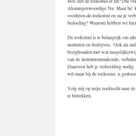
Hoe ziet de toekomst er uit? Die vra
Alomtegenwoordige Nu. Maar hé: kni
voorheen-de-toekomst en sta je verb
bedoeling? Waarom hebben we hier 
De toekomst is te belangrijk om alle
instituten en bedrijven. Ook als in
bezighouden met wat mogelijkerwij
van de instrumentmakende, verhalen
Daarvoor heb je verbeelding nodig. E
wil staan bij de toekomst, is gedoem
Volg mij op mijn zoektocht naar d
te betrekken.