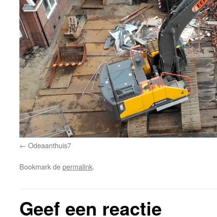
Odeaanthuis7
Bookmark de
permalink
.
Geef een reactie