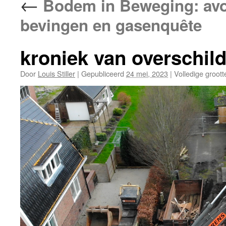
←
Bodem in Beweging: avon
bevingen en gasenquête
kroniek van overschil
Door
Louis Stiller
|
Gepubliceerd
24 mei, 2023
|
Volledige groott