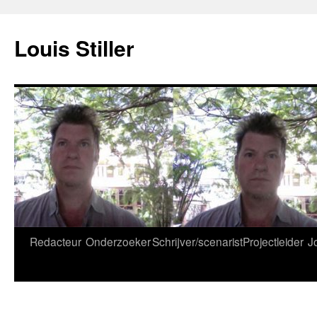
Ga
naar
Louis Stiller
de
inhoud
Redacteur
Onderzoeker
Schrijver/scenarist
Projectleider
J