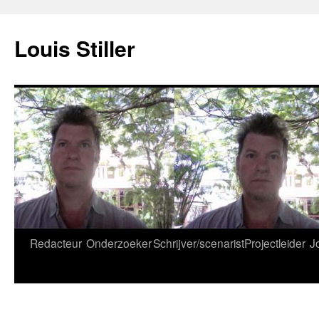
Ga
naar
Louis Stiller
de
inhoud
Redacteur
Onderzoeker
Schrijver/scenarist
Projectleider
J