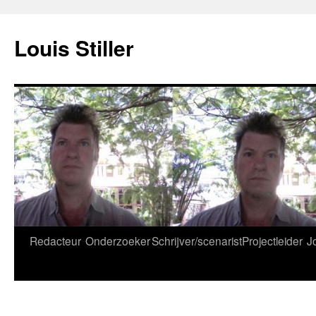
Ga
naar
Louis Stiller
de
inhoud
Redacteur
Onderzoeker
Schrijver/scenarist
Projectleider
J