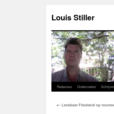
Ga
naar
Louis Stiller
de
inhoud
Redacteur
Onderzoeker
Schrijve
←
Leesbaar Friesland op tourne