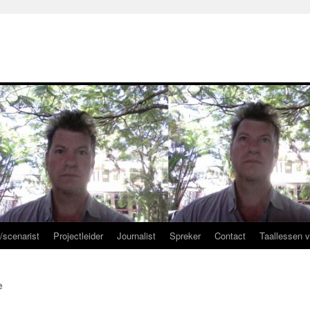
r/scenarist
Projectleider
Journalist
Spreker
Contact
Taallessen 
e