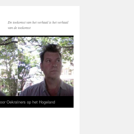
De toekomst van het verhaal is het verhaal
van de toekomst
voor Oekraïners op het Hogeland