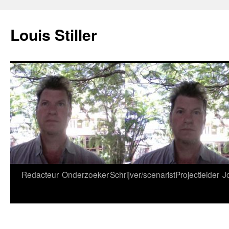
Ga
naar
Louis Stiller
de
inhoud
Redacteur
Onderzoeker
Schrijver/scenarist
Projectleider
J