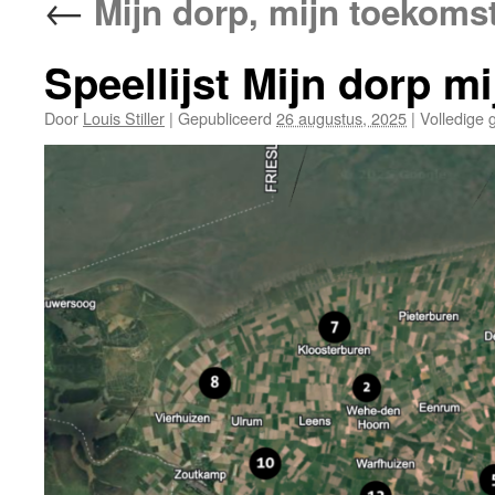
←
Mijn dorp, mijn toekoms
Speellijst Mijn dorp mi
Door
Louis Stiller
|
Gepubliceerd
26 augustus, 2025
|
Volledige g