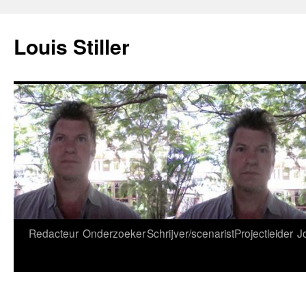
Ga
naar
Louis Stiller
de
inhoud
Redacteur
Onderzoeker
Schrijver/scenarist
Projectleider
J