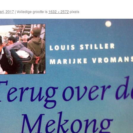
ari, 2017
|
Volledige grootte is
1632 × 2572
pixels