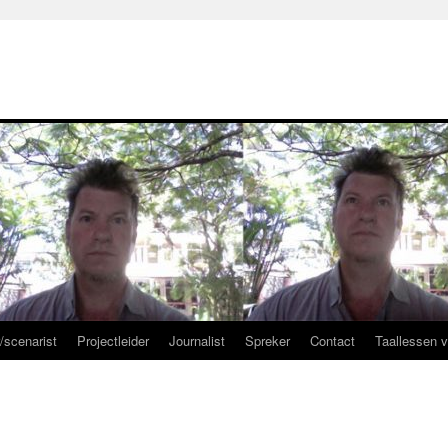
r/scenarist
Projectleider
Journalist
Spreker
Contact
Taallessen 