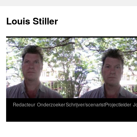
Ga
naar
Louis Stiller
de
inhoud
Redacteur
Onderzoeker
Schrijver/scenarist
Projectleider
J