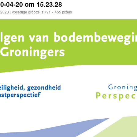
0-04-20 om 15.23.28
, 2020
|
Volledige grootte is
791 × 455
pixels