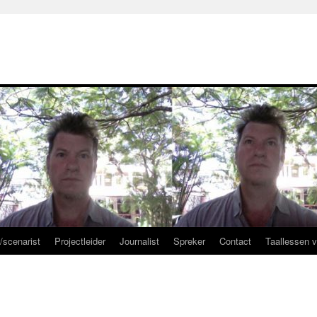
r/scenarist
Projectleider
Journalist
Spreker
Contact
Taallessen 