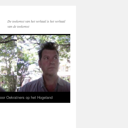
De toekomst van het verhaal is het verhaal
van de toekomst
voor Oekraïners op het Hogeland