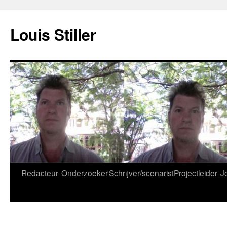
Ga
naar
Louis Stiller
de
inhoud
Redacteur
Onderzoeker
Schrijver/scenarist
Projectleider
J