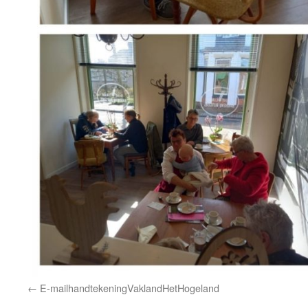
E-mailhandtekeningVaklandHetHogeland