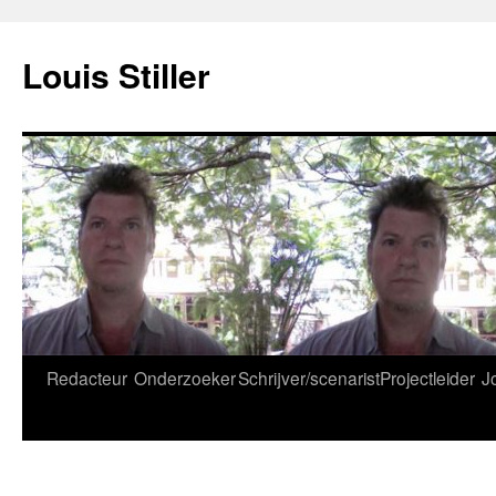
Ga
naar
Louis Stiller
de
inhoud
Redacteur
Onderzoeker
Schrijver/scenarist
Projectleider
J