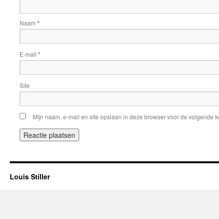
Naam
*
E-mail
*
Site
Mijn naam, e-mail en site opslaan in deze browser voor de volgende ke
Louis Stiller