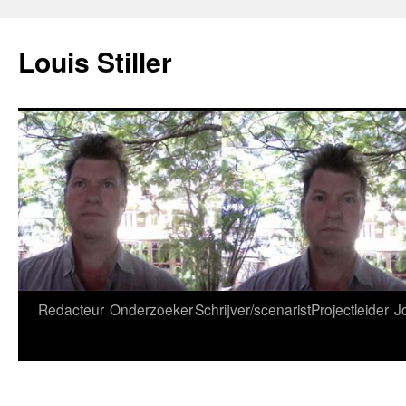
Ga
naar
Louis Stiller
de
inhoud
Redacteur
Onderzoeker
Schrijver/scenarist
Projectleider
J