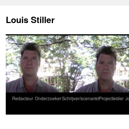
Ga
naar
Louis Stiller
de
inhoud
Redacteur
Onderzoeker
Schrijver/scenarist
Projectleider
J