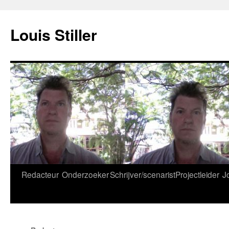
Ga
naar
Louis Stiller
de
inhoud
Redacteur
Onderzoeker
Schrijver/scenarist
Projectleider
J