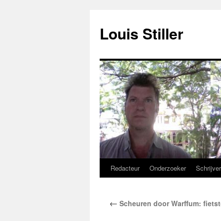
Ga
naar
Louis Stiller
de
inhoud
Redacteur
Onderzoeker
Schrijve
←
Scheuren door Warffum: fietst