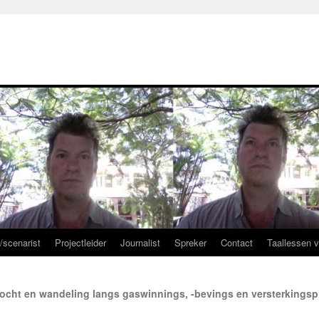
r/scenarist
Projectleider
Journalist
Spreker
Contact
Taallessen 
ocht en wandeling langs gaswinnings, -bevings en versterkings