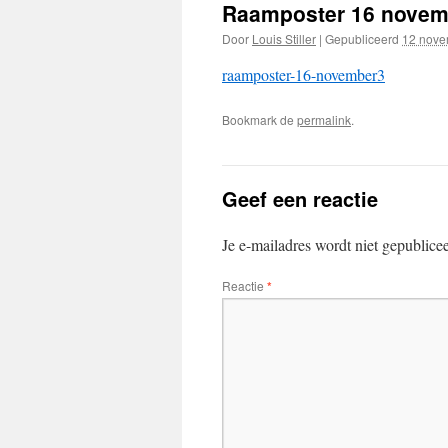
Raamposter 16 novem
Door
Louis Stiller
|
Gepubliceerd
12 nove
raamposter-16-november3
Bookmark de
permalink
.
Geef een reactie
Je e-mailadres wordt niet gepublice
Reactie
*