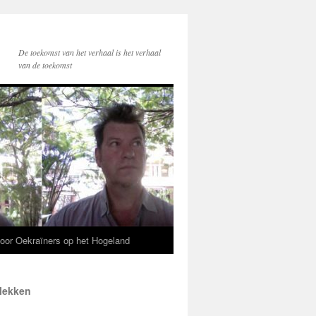
De toekomst van het verhaal is het verhaal
van de toekomst
voor Oekraïners op het Hogeland
plekken