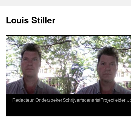
Ga
naar
Louis Stiller
de
inhoud
Redacteur
Onderzoeker
Schrijver/scenarist
Projectleider
J