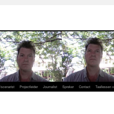
r/scenarist
Projectleider
Journalist
Spreker
Contact
Taallessen 