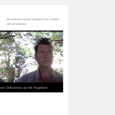
De toekomst van het verhaal is het verhaal
van de toekomst
voor Oekraïners op het Hogeland