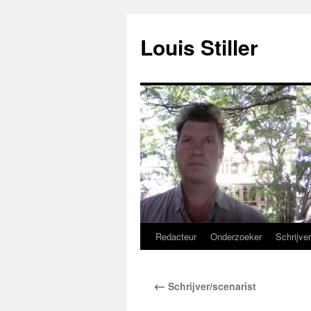
Ga
naar
Louis Stiller
de
inhoud
Redacteur
Onderzoeker
Schrijve
←
Schrijver/scenarist