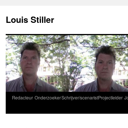
Ga
naar
Louis Stiller
de
inhoud
Redacteur
Onderzoeker
Schrijver/scenarist
Projectleider
J