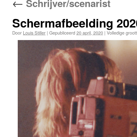
←
Schrijver/scenarist
Schermafbeelding 202
Door
Louis Stiller
|
Gepubliceerd
20 april, 2020
|
Volledige groot