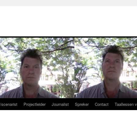
r/scenarist
Projectleider
Journalist
Spreker
Contact
Taallessen 