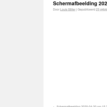
Schermafbeelding 202
Door
Louis Stiller
|
Gepubliceerd
23 oktob
Schermafbeelding 2020-04-20 om 15.