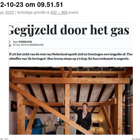
2-10-23 om 09.51.51
er, 2022
|
Volledige grootte is
402 × 368
pixels
26.20
Sche