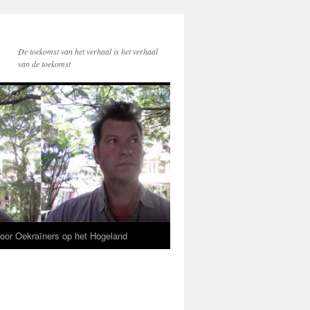
De toekomst van het verhaal is het verhaal
van de toekomst
voor Oekraïners op het Hogeland