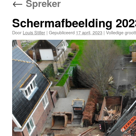
←
Spreker
Schermafbeelding 202
Door
Louis Stiller
|
Gepubliceerd
17 april, 2023
|
Volledige groot