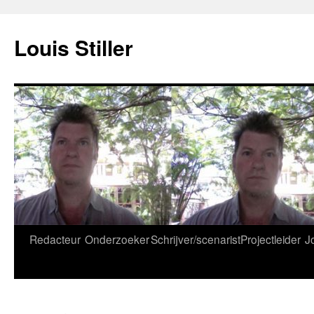
Ga
naar
Louis Stiller
de
inhoud
Redacteur
Onderzoeker
Schrijver/scenarist
Projectleider
J