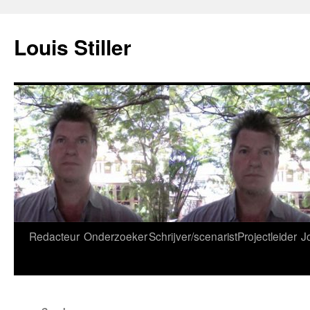
Ga
naar
Louis Stiller
de
inhoud
Redacteur
Onderzoeker
Schrijver/scenarist
Projectleider
J