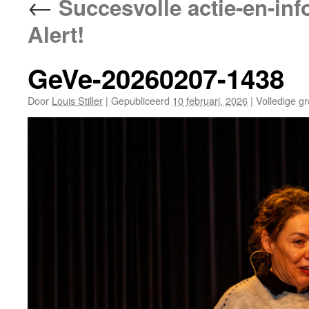
←
Succesvolle actie-en-in
Alert!
GeVe-20260207-1438
Door
Louis Stiller
|
Gepubliceerd
10 februari, 2026
|
Volledige gr