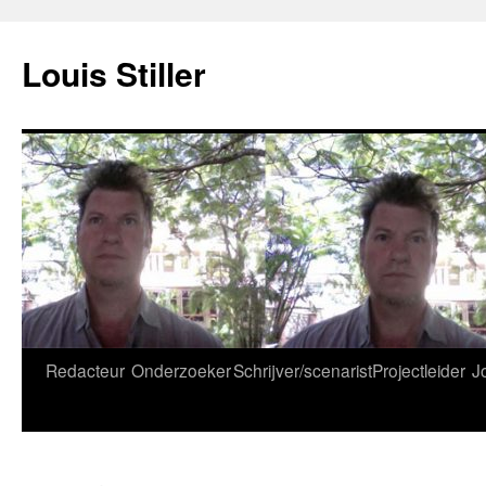
Ga
naar
Louis Stiller
de
inhoud
Redacteur
Onderzoeker
Schrijver/scenarist
Projectleider
J