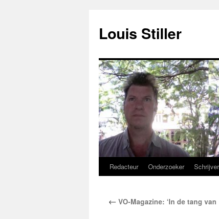
Ga
naar
Louis Stiller
de
inhoud
Redacteur
Onderzoeker
Schrijve
←
VO-Magazine: ‘In de tang van 