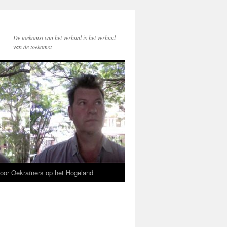
De toekomst van het verhaal is het verhaal
van de toekomst
voor Oekraïners op het Hogeland