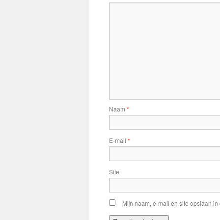
Naam
*
E-mail
*
Site
Mijn naam, e-mail en site opslaan in