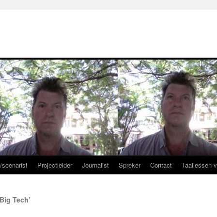
r/scenarist
Projectleider
Journalist
Spreker
Contact
Taallessen 
Big Tech’