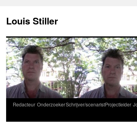
Ga
naar
Louis Stiller
de
inhoud
Redacteur
Onderzoeker
Schrijver/scenarist
Projectleider
J