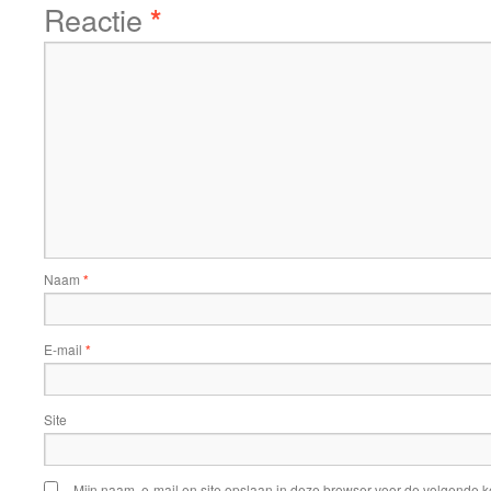
Reactie
*
Naam
*
E-mail
*
Site
Mijn naam, e-mail en site opslaan in deze browser voor de volgende ke