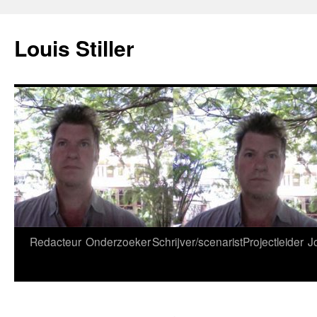
Ga
naar
Louis Stiller
de
inhoud
Redacteur
Onderzoeker
Schrijver/scenarist
Projectleider
J