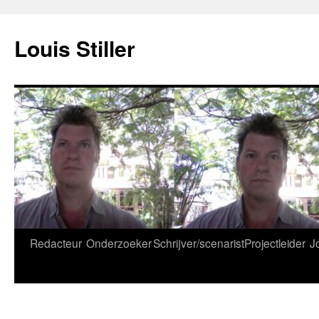
Ga
naar
Louis Stiller
de
inhoud
Redacteur
Onderzoeker
Schrijver/scenarist
Projectleider
J