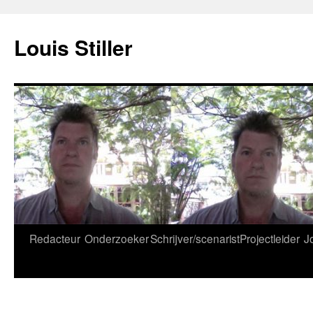
Ga
naar
Louis Stiller
de
inhoud
Redacteur
Onderzoeker
Schrijver/scenarist
Projectleider
J