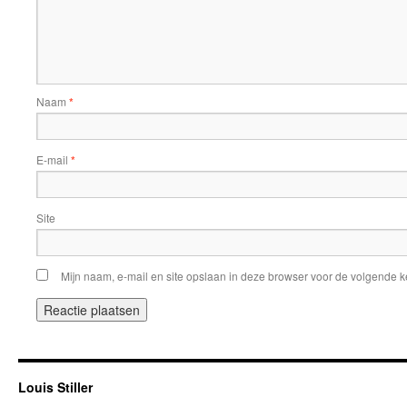
Naam
*
E-mail
*
Site
Mijn naam, e-mail en site opslaan in deze browser voor de volgende ke
Louis Stiller