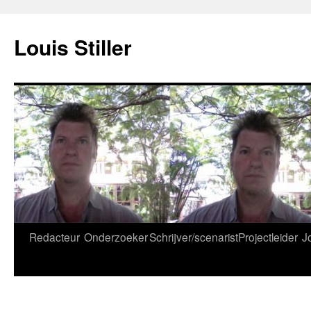
Ga
naar
Louis Stiller
de
inhoud
Redacteur
Onderzoeker
Schrijver/scenarist
Projectleider
J