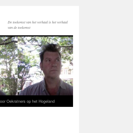
De toekomst van het verhaal is het verhaal
van de toekomst
voor Oekraïners op het Hogeland