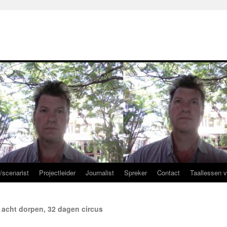
r/scenarist
Projectleider
Journalist
Spreker
Contact
Taallessen 
 acht dorpen, 32 dagen circus