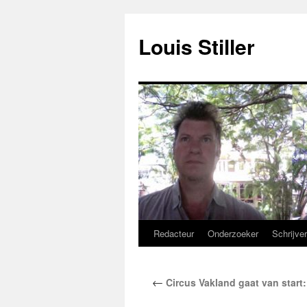
Ga
naar
Louis Stiller
de
inhoud
Redacteur
Onderzoeker
Schrijve
←
Circus Vakland gaat van start: