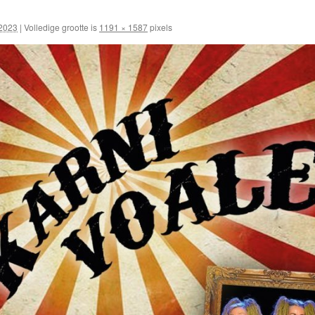
 2023
|
Volledige grootte is
1191 × 1587
pixels