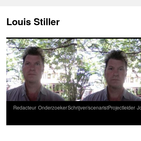
Ga
naar
Louis Stiller
de
inhoud
Redacteur
Onderzoeker
Schrijver/scenarist
Projectleider
J