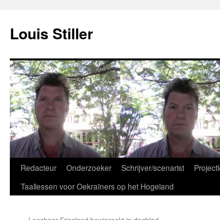
Ga
naar
Louis Stiller
de
inhoud
Redacteur
Onderzoeker
Schrijver/scenarist
Projectl
Taallessen voor Oekraïners op het Hogeland
←
Leesbaar Friesland bewierookt in dagblad