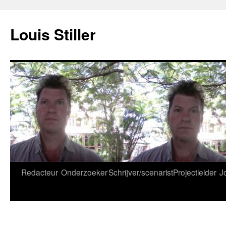
Ga
naar
Louis Stiller
de
inhoud
Redacteur
Onderzoeker
Schrijver/scenarist
Projectleider
J