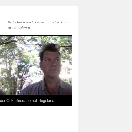
De toekomst van het verhaal is het verhaal
van de toekomst
voor Oekraïners op het Hogeland