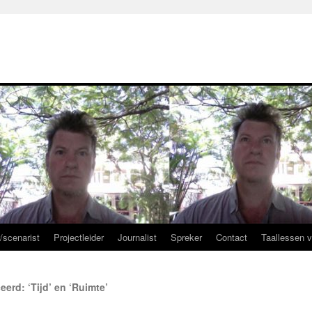
r/scenarist
Projectleider
Journalist
Spreker
Contact
Taallessen 
rd: ‘Tijd’ en ‘Ruimte’