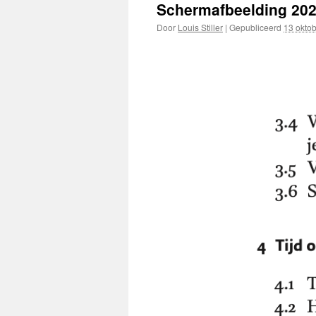
Schermafbeelding 202
Door
Louis Stiller
|
Gepubliceerd
13 oktob