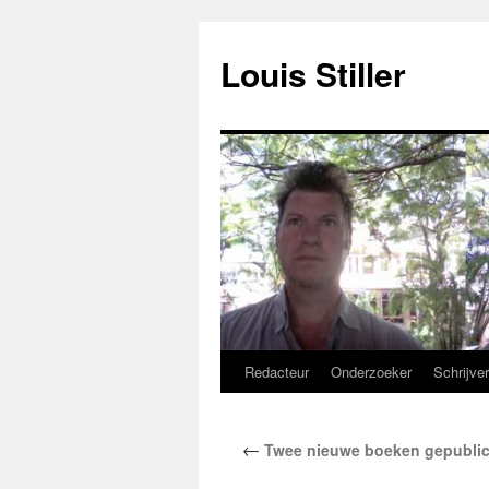
Ga
naar
Louis Stiller
de
inhoud
Redacteur
Onderzoeker
Schrijve
←
Twee nieuwe boeken gepublicee