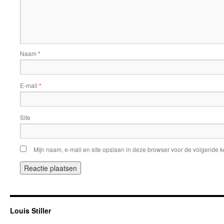
Naam
*
E-mail
*
Site
Mijn naam, e-mail en site opslaan in deze browser voor de volgende ke
Louis Stiller