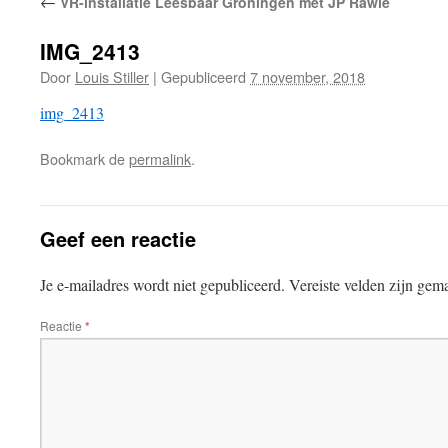
←
VR-installatie Leesbaar Groningen met JP Rawie
IMG_2413
Door
Louis Stiller
|
Gepubliceerd
7 november, 2018
img_2413
Bookmark de
permalink
.
Geef een reactie
Je e-mailadres wordt niet gepubliceerd.
Vereiste velden zijn ge
Reactie
*