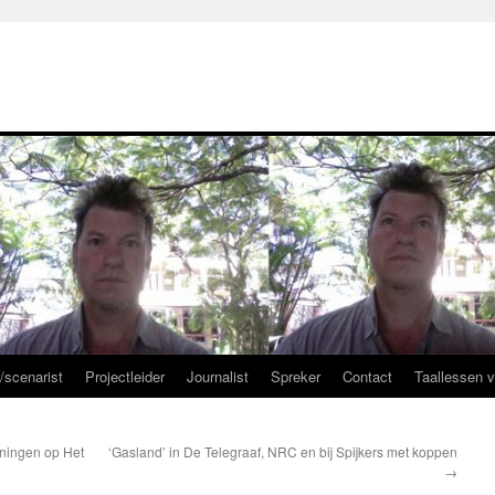
r/scenarist
Projectleider
Journalist
Spreker
Contact
Taallessen 
ningen op Het
‘Gasland’ in De Telegraaf, NRC en bij Spijkers met koppen
→