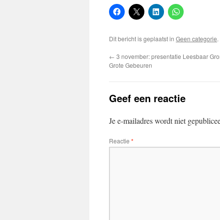
Dit bericht is geplaatst in
Geen categorie
←
3 november: presentatie Leesbaar Gro
Grote Gebeuren
Geef een reactie
Je e-mailadres wordt niet gepublice
Reactie
*