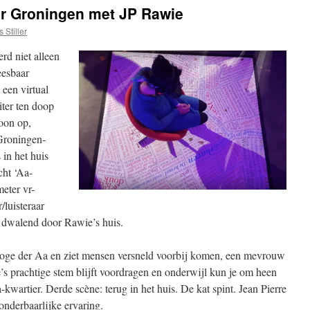
ar Groningen met JP Rawie
 Stiller
rd niet alleen
Leesbaar
een virtual
iter ten doop
oon op,
Groningen-
 in het huis
cht ‘Aa-
eter vr-
r/luisteraar
 dwalend door Rawie’s huis.
 Hoge der Aa en ziet mensen versneld voorbij komen, een mevrouw
e’s prachtige stem blijft voordragen en onderwijl kun je om heen
-kwartier. Derde scène: terug in het huis. De kat spint. Jean Pierre
wonderbaarlijke ervaring.