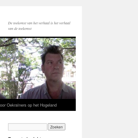
De toekomst van het verhaal is het verhaal
van de toekomst
voor Oekraïners op het Hogeland