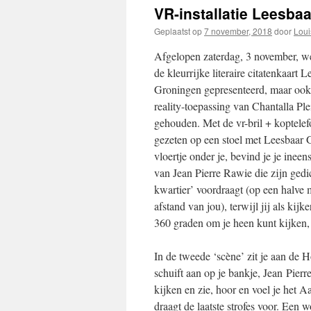
VR-installatie Leesba
Geplaatst op
7 november, 2018
door
Louis
Afgelopen zaterdag, 3 november, we
de kleurrijke literaire citatenkaart 
Groningen gepresenteerd, maar ook 
reality-toepassing van Chantalla Ple
gehouden. Met de vr-bril + koptelef
gezeten op een stoel met Leesbaar 
vloertje onder je, bevind je je ineens
van Jean Pierre Rawie die zijn gedi
kwartier’ voordraagt (op een halve m
afstand van jou), terwijl jij als kijke
360 graden om je heen kunt kijken,
In de tweede ‘scène’ zit je aan de
schuift aan op je bankje, Jean Pierr
kijken en zie, hoor en voel je het Aa
draagt de laatste strofes voor. Een 