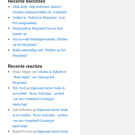
Recente berichten
Mijn dorp, mijn toekomst: nieuwe
formule dorpenavonden en -weekends
Artikel in ‘Schrijven Magazine’ over
Personagenamen
Dorpsgidsen Hogeland frissen hun
kennis op
Succesvolle bundelpresentatie ‘Dichter
op het Hogeland’
Radio-uitzending met ‘Dichter op het
Hogeland’
Recente reacties
Frans Stüger
op
Column in Talkshow
‘Wad’nland’ van Omroep het
Hogeland
Teis Syd
op
Imposant nieuw boek in
november: ‘Koos Scholma – portret
van een veranderd Groninger
landschap’
Luit Scholma
op
Imposant nieuw boek
in november: ‘Koos Scholma – portret
van een veranderd Groninger
landschap’
Ruurd Visser
op
Imposant nieuw boek