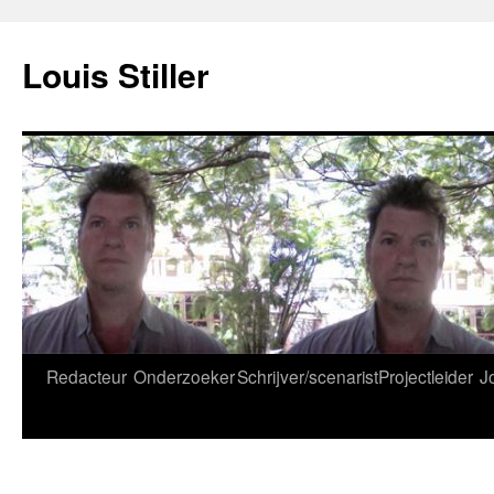
Ga
naar
Louis Stiller
de
inhoud
Redacteur
Onderzoeker
Schrijver/scenarist
Projectleider
J