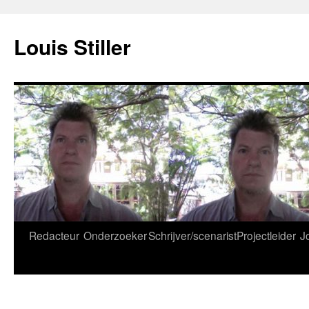
Ga
naar
Louis Stiller
de
inhoud
Redacteur
Onderzoeker
Schrijver/scenarist
Projectleider
J