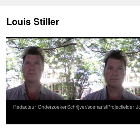
Ga
naar
Louis Stiller
de
inhoud
Redacteur
Onderzoeker
Schrijver/scenarist
Projectleider
J