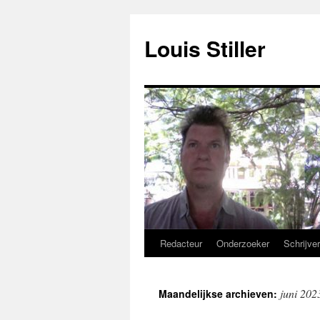
Ga
naar
Louis Stiller
de
inhoud
Redacteur
Onderzoeker
Schrijve
juni 202
Maandelijkse archieven: