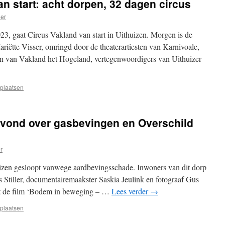
n start: acht dorpen, 32 dagen circus
ler
3, gaat Circus Vakland van start in Uithuizen. Morgen is de
riëtte Visser, omringd door de theaterartiesten van Karnivoale,
n van Vakland het Hogeland, vertegenwoordigers van Uithuizer
 plaatsen
vond over gasbevingen en Overschild
er
izen gesloopt vanwege aardbevingsschade. Inwoners van dit dorp
s Stiller, documentairemaakster Saskia Jeulink en fotograaf Gus
et de film ‘Bodem in beweging – …
Lees verder
→
 plaatsen