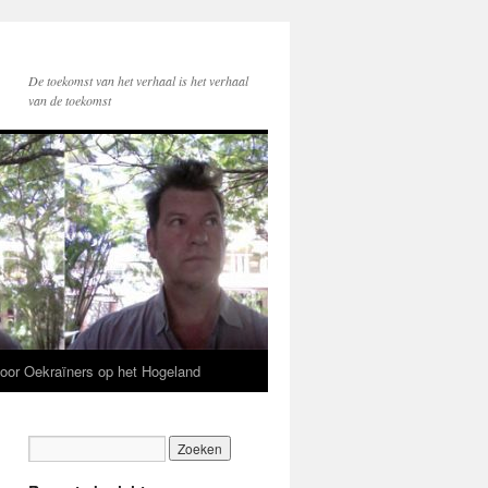
De toekomst van het verhaal is het verhaal
van de toekomst
voor Oekraïners op het Hogeland