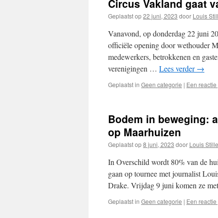
Circus Vakland gaat va
Geplaatst op
22 juni, 2023
door
Louis Stil
Vanavond, op donderdag 22 juni 202
officiële opening door wethouder Ma
medewerkers, betrokkenen en gaste
verenigingen …
Lees verder
→
Geplaatst in
Geen categorie
|
Een reactie
Bodem in beweging: a
op Maarhuizen
Geplaatst op
8 juni, 2023
door
Louis Still
In Overschild wordt 80% van de hu
gaan op tournee met journalist Loui
Drake. Vrijdag 9 juni komen ze m
Geplaatst in
Geen categorie
|
Een reactie