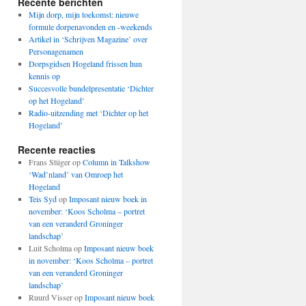
Recente berichten
Mijn dorp, mijn toekomst: nieuwe
formule dorpenavonden en -weekends
Artikel in ‘Schrijven Magazine’ over
Personagenamen
Dorpsgidsen Hogeland frissen hun
kennis op
Succesvolle bundelpresentatie ‘Dichter
op het Hogeland’
Radio-uitzending met ‘Dichter op het
Hogeland’
Recente reacties
Frans Stüger
op
Column in Talkshow
‘Wad’nland’ van Omroep het
Hogeland
Teis Syd
op
Imposant nieuw boek in
november: ‘Koos Scholma – portret
van een veranderd Groninger
landschap’
Luit Scholma
op
Imposant nieuw boek
in november: ‘Koos Scholma – portret
van een veranderd Groninger
landschap’
Ruurd Visser
op
Imposant nieuw boek