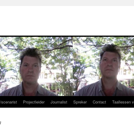
r/scenarist
Projectleider
Journalist
Spreker
Contact
Taallessen 
3