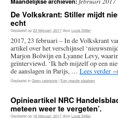
februari 2017
Maandelijkse archieven:
De Volkskrant: Stiller mijdt n
echt
Geplaatst op
23 februari, 2017
door
Louis Stiller
2017, 23 februari – In de Volkskrant va
artikel over het verschijnsel ‘nieuwsmi
Marjon Bolwijn en Lyanne Levy, waarin
geïnterviewd. ‘Ik heb mijzelf op een nie
de aanslagen in Parijs, …
Lees verder
Geplaatst in
Geen categorie
|
Een reactie plaatsen
Opinieartikel NRC Handelsbla
meteen weer te vergeten’.
Geplaatst op
18 februari, 2017
door
Louis Stiller