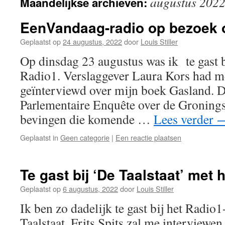
augustus 202
Maandelijkse archieven:
EenVandaag-radio op bezoek o
Geplaatst op
24 augustus, 2022
door
Louis Stiller
Op dinsdag 23 augustus was ik te gast
Radio1. Verslaggever Laura Kors had m
geïnterviewd over mijn boek Gasland. D
Parlementaire Enquête over de Groning
bevingen die komende …
Lees verder
Geplaatst in
Geen categorie
|
Een reactie plaatsen
Te gast bij ‘De Taalstaat’ met h
Geplaatst op
6 augustus, 2022
door
Louis Stiller
Ik ben zo dadelijk te gast bij het Rad
Taalstaat. Frits Spits zal me interviewen