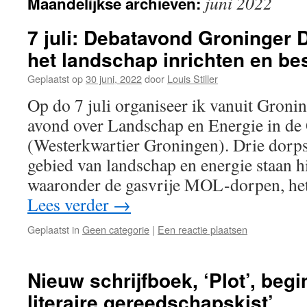
juni 2022
Maandelijkse archieven:
7 juli: Debatavond Groninger
het landschap inrichten en b
Geplaatst op
30 juni, 2022
door
Louis Stiller
Op do 7 juli organiseer ik vanuit Gron
avond over Landschap en Energie in de
(Westerkwartier Groningen). Drie dorpsi
gebied van landschap en energie staan hi
waaronder de gasvrije MOL-dorpen, he
Lees verder
→
Geplaatst in
Geen categorie
|
Een reactie plaatsen
Nieuw schrijfboek, ‘Plot’, begi
literaire gereedschapskist’