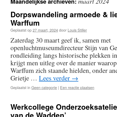
maart 2024
Maandelijkse archieven:
Dorpswandeling armoede & lie
Warffum
Geplaatst op
27 maart, 2024
door
Louis Stiller
Zaterdag 30 maart geef ik, samen met
openluchtmuseumdirecteur Stijn van Ge
rondleiding langs historische plekken
krijgt men uitleg over de manier waaro
Warffum zich staande hielden, onder an
Grietje …
Lees verder
→
Geplaatst in
Geen categorie
|
Een reactie plaatsen
Werkcollege Onderzoeksatelie
van de Wadden’