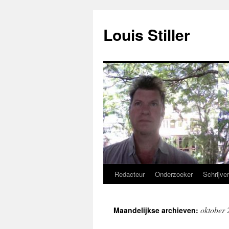
Ga
naar
Louis Stiller
de
inhoud
Redacteur
Onderzoeker
Schrijve
oktober 
Maandelijkse archieven: