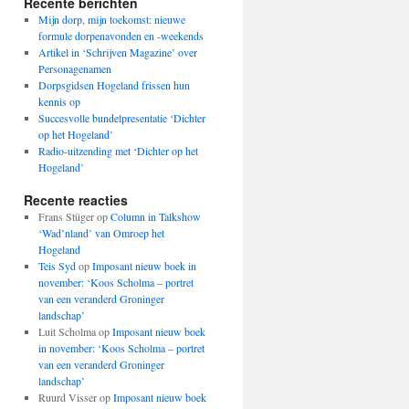
Recente berichten
Mijn dorp, mijn toekomst: nieuwe
formule dorpenavonden en -weekends
Artikel in ‘Schrijven Magazine’ over
Personagenamen
Dorpsgidsen Hogeland frissen hun
kennis op
Succesvolle bundelpresentatie ‘Dichter
op het Hogeland’
Radio-uitzending met ‘Dichter op het
Hogeland’
Recente reacties
Frans Stüger
op
Column in Talkshow
‘Wad’nland’ van Omroep het
Hogeland
Teis Syd
op
Imposant nieuw boek in
november: ‘Koos Scholma – portret
van een veranderd Groninger
landschap’
Luit Scholma
op
Imposant nieuw boek
in november: ‘Koos Scholma – portret
van een veranderd Groninger
landschap’
Ruurd Visser
op
Imposant nieuw boek