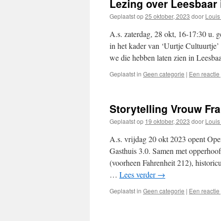
Lezing over Leesbaar
Geplaatst op
25 oktober, 2023
door
Louis 
A.s. zaterdag, 28 okt, 16-17:30 u. 
in het kader van ‘Uurtje Cultuurtje’ 
we die hebben laten zien in Leesb
Geplaatst in
Geen categorie
|
Een reactie
Storytelling Vrouw Fr
Geplaatst op
19 oktober, 2023
door
Louis 
A.s. vrijdag 20 okt 2023 opent O
Gasthuis 3.0. Samen met opperhoof
(voorheen Fahrenheit 212), histori
…
Lees verder
→
Geplaatst in
Geen categorie
|
Een reactie