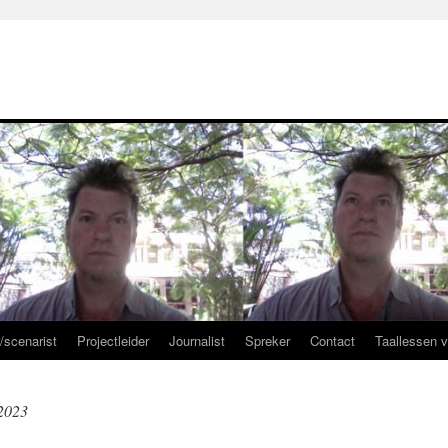
r/scenarist
Projectleider
Journalist
Spreker
Contact
Taallessen 
2023