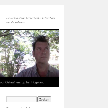
De toekomst van het verhaal is het verhaal
van de toekomst
voor Oekraïners op het Hogeland