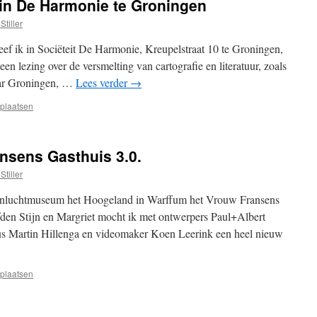
 in De Harmonie te Groningen
Stiller
geef ik in Sociëteit De Harmonie, Kreupelstraat 10 te Groningen,
een lezing over de versmelting van cartografie en literatuur, zoals
aar Groningen, …
Lees verder
→
 plaatsen
ansens Gasthuis 3.0.
Stiller
penluchtmuseum het Hoogeland in Warffum het Vrouw Fransens
den Stijn en Margriet mocht ik met ontwerpers Paul+Albert
cus Martin Hillenga en videomaker Koen Leerink een heel nieuw
 plaatsen