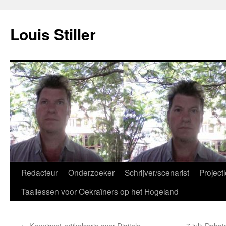
Ga
naar
Louis Stiller
de
inhoud
Redacteur
Onderzoeker
Schrijver/scenarist
Projectl
Taallessen voor Oekraïners op het Hogeland
←
Kennisnet-artikelserie over Digitale
7 juli: Deb