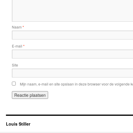
Naam
*
E-mail
*
Site
Mijn naam, e-mail en site opslaan in deze browser voor de volgende ke
Louis Stiller