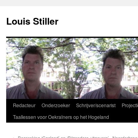
Ga
naar
Louis Stiller
de
inhoud
Redacteur
Onderzoeker
Schrijver/scenarist
Projectl
Taallessen voor Oekraïners op het Hogeland
←
Bespreking ‘Gasland’ op ‘Bijzondere uitgevers’
Noorderbreedt