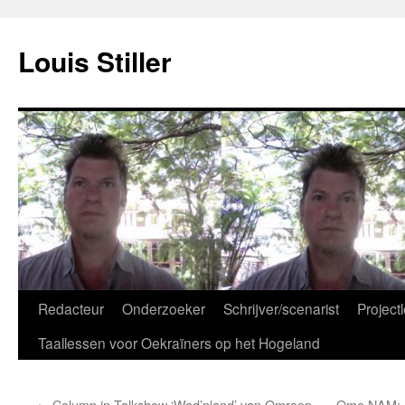
Ga
naar
Louis Stiller
de
inhoud
Redacteur
Onderzoeker
Schrijver/scenarist
Projectl
Taallessen voor Oekraïners op het Hogeland
←
Column in Talkshow ‘Wad’nland’ van Omroep
Ome NAM: c