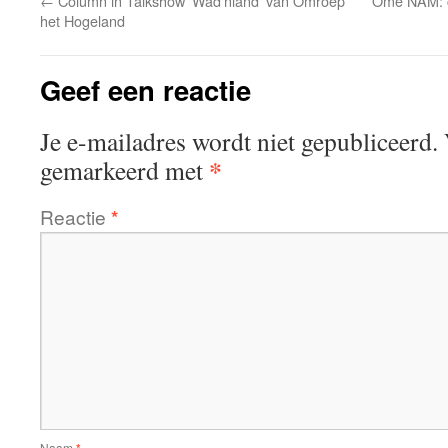
←
Column in Talkshow ‘Wad’nland’ van Omroep
Ome NAM: c
het Hogeland
Geef een reactie
Je e-mailadres wordt niet gepubliceerd.
*
gemarkeerd met
Reactie
*
Naam