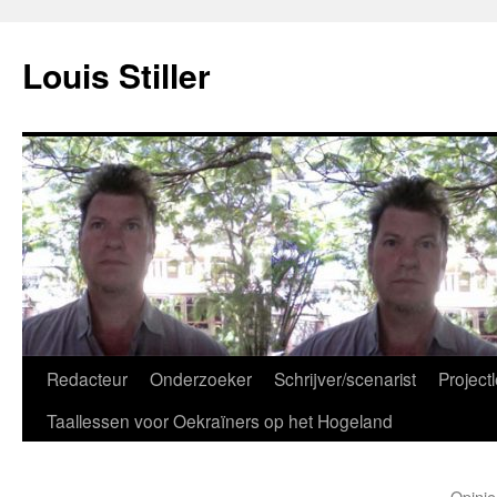
Ga
naar
Louis Stiller
de
inhoud
Redacteur
Onderzoeker
Schrijver/scenarist
Projectl
Taallessen voor Oekraïners op het Hogeland
Opinie