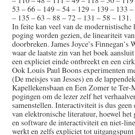
– 110 – 48 – 111 – 49 – 118 – 50 – 119 
53 – 66 – 149 – 54 – 129 – 139 – 133 –
– 135 – 63 – 88 – 72 – 131 – 58 – 131.
In feite kan veel van de modernistische l
poging worden gezien, de lineariteit van 
doorbreken. James Joyce’s Finnegan’s W
waar de laatste zin van het boek aanslui
een expliciet einde ontbreekt en een cir
Ook Louis Paul Boons experimenten met
(De meisjes van Jesses) en de lappende
Kapellekensbaan en Een Zomer te Ter-
pogingen om de lezer zelf het verhaalver
samenstellen. Interactiviteit is dus geen
van elektronische literatuur, hoewel he
en software de interactiviteit en niet-lin
werkt en zelfs expliciet tot uitgangspun