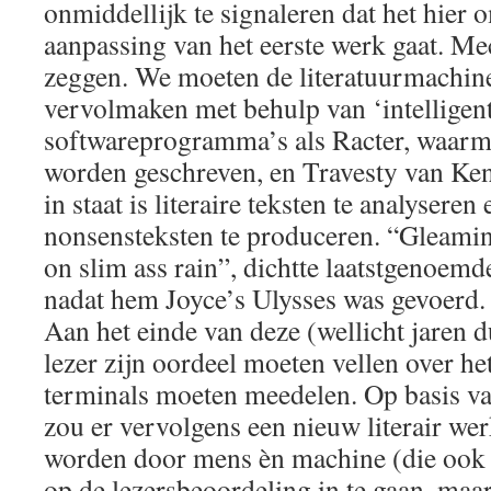
onmiddellijk te signaleren dat het hier 
aanpassing van het eerste werk gaat. M
zeggen. We moeten de literatuurmachin
vervolmaken met behulp van ‘intelligen
softwareprogramma’s als Racter, waarm
worden geschreven, en Travesty van Ke
in staat is literaire teksten te analysere
nonsensteksten te produceren. “Gleaming
on slim ass rain”, dichtte laatstgenoe
nadat hem Joyce’s Ulysses was gevoerd.
Aan het einde van deze (wellicht jaren d
lezer zijn oordeel moeten vellen over he
terminals moeten meedelen. Op basis v
zou er vervolgens een nieuw literair w
worden door mens èn machine (die ook 
op de lezersbeoordeling in te gaan, maa