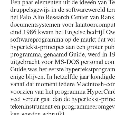
Een paar elementen uit de ideeën van 
druppelsgewijs in de softwarewereld ter
het Palo Alto Research Center van Rank
documentsystemen voor kantoorcompute
eind 1986 kwam het Engelse bedrijf Ow
softwareprogramma op de markt dat voor
hypertekst-principes aan een groter pub
programma, genaamd Guide, werd in 19
uitgebracht voor MS-DOS personal com
Guide was het eerste hypertekstprogram
enige blijven. In hetzelfde jaar kondig
vanaf dat moment iedere Macintosh-com
voorzien van het programma HyperCard
veel verder gaat dan de hypertekst-princ
tekeninstrument en programmeeromgevi
kan worden gebruikt.