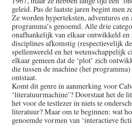
1967, maar ze hebben lange tijd een ‘o
geleid. Pas de laatste jaren begint men z
Ze worden hyperteksten, adventures en art
programma’s genoemd. Alle drie catego
onafhankelijk van elkaar ontwikkeld en z
disciplines afkomstig (respectievelijk d
spellenwereld en het wetenschappelijk c
elkaar gemeen dat de ‘plot’ zich ontwik
die tussen de machine (het programma) 
ontstaat.
Komt dit genre in aanmerking voor Calvi
‘literatuurmachine’? Doorstaat het de lit
het voor de testlezer in niets te ondersc
literatuur? Maar om te beginnen: wat h
genoemde vormen van ‘interactieve fictie