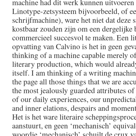
machine had dit werk kunnen uitvoeren 
Linotype-zetsysteem bijvoorbeeld, of e
schrijfmachine), ware het niet dat deze 
kostbaar zouden zijn om een dergelijke 
commercieel succesvol te maken. Een li
opvatting van Calvino is het in geen ge
thinking of a machine capable merely of
literary production, which would alread
itself. I am thinking of a writing machi
the page all those things that we are ac
the most jealously guarded attributes of 
of our daily experiences, our unpredict
and inner elations, despairs and moment
Het is het ware literaire scheppingspro
aanstuurt, en geen ‘mechanisch’ equivalen
woordje ‘mechanisch’ schuilt de crux va