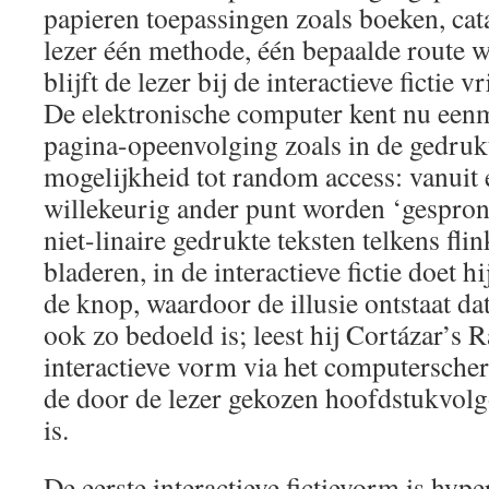
papieren toepassingen zoals boeken, cata
lezer één methode, één bepaalde route 
blijft de lezer bij de interactieve fictie v
De elektronische computer kent nu eenm
pagina-opeenvolging zoals in de gedrukt
mogelijkheid tot random access: vanuit 
willekeurig ander punt worden ‘gespron
niet-linaire gedrukte teksten telkens fli
bladeren, in de interactieve fictie doet h
de knop, waardoor de illusie ontstaat d
ook zo bedoeld is; leest hij Cortázar’s 
interactieve vorm via het computerscherm
de door de lezer gekozen hoofdstukvolg
is.
De eerste interactieve fictievorm is hyper